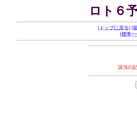
ロト６予
[
トップに戻る
] [
[
標準
/
該当の