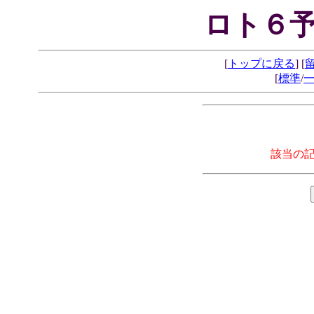
ロト６予
[
トップに戻る
] [
[
標準
/
該当の