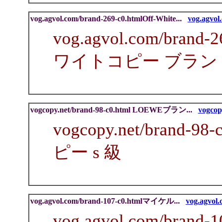
vog.agvol.com/brand-269-c0.htmlOff-White...
vog.agvol.
vog.agvol.com/brand
ワイトコピー ブラン
vogcopy.net/brand-98-c0.html LOEWEブラン...
vogcopy
vogcopy.net/brand-
ピー s 級
vog.agvol.com/brand-107-c0.htmlマイケル...
vog.agvol.
vog.agvol.com/bra