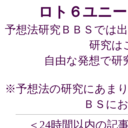
ロト６ユニー
予想法研究ＢＢＳでは
研究は
自由な発想で研
※予想法の研究にあま
ＢＳに
＜24時間以内の記