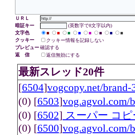
ＵＲＬ
暗証キー
(英数字で8文字以内)
文字色
■
■
■
■
■
■
■
■
クッキー
クッキー情報を記録しない
プレビュー
確認する
返 信
返信無効にする
最新スレッド20件
[
6504
]
vogcopy.net/bra
(0) [
6503
]
vog.agvol.com
(0) [
6502
]
スーパー コ
(0) [
6500
]
vog.agvol.com/b