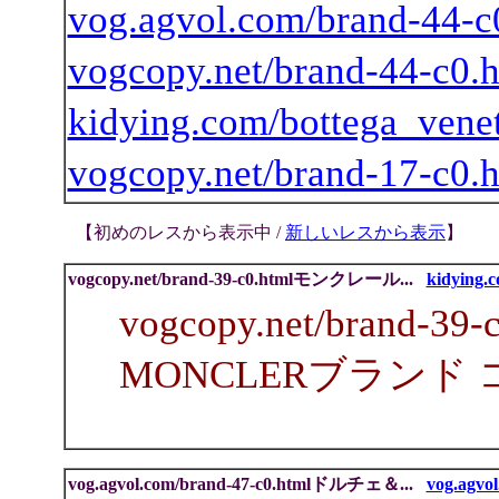
vog.agvol.com/brand-4
vogcopy.net/brand-44-c
kidying.com/bottega_venet
vogcopy.net/brand-17-
【
初めのレスから表示中 /
新しいレスから表示
】
vogcopy.net/brand-39-c0.htmlモンクレール...
kidying.c
vogcopy.net/brand
MONCLERブランド 
vog.agvol.com/brand-47-c0.htmlドルチェ＆...
vog.agvol