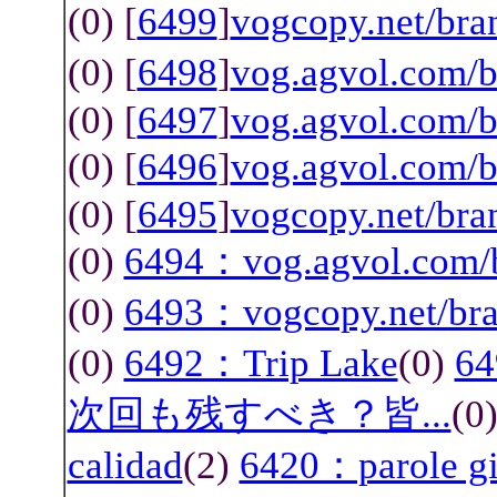
(0) [
6499
]
vogcopy.net/b
(0) [
6498
]
vog.agvol.com
(0) [
6497
]
vog.agvol.com/b
(0) [
6496
]
vog.agvol.com/
(0) [
6495
]
vogcopy.net/br
(0)
6494：vog.agvol.com/
(0)
6493：vogcopy.net/b
(0)
6492：Trip Lake
(0)
6
次回も残すべき？皆...
(0
calidad
(2)
6420：parole gi