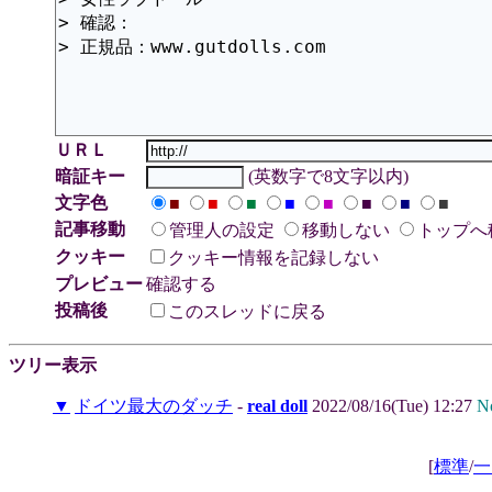
ＵＲＬ
暗証キー
(英数字で8文字以内)
文字色
■
■
■
■
■
■
■
■
記事移動
管理人の設定
移動しない
トップへ
クッキー
クッキー情報を記録しない
プレビュー
確認する
投稿後
このスレッドに戻る
ツリー表示
▼
ドイツ最大のダッチ
-
real doll
2022/08/16(Tue) 12:27
N
[
標準
/
一