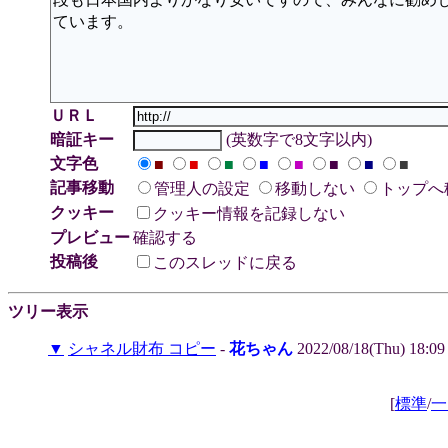
ＵＲＬ
暗証キー
(英数字で8文字以内)
文字色
■
■
■
■
■
■
■
■
記事移動
管理人の設定
移動しない
トップへ
クッキー
クッキー情報を記録しない
プレビュー
確認する
投稿後
このスレッドに戻る
ツリー表示
▼
シャネル財布 コピー
-
花ちゃん
2022/08/18(Thu) 18:0
[
標準
/
一