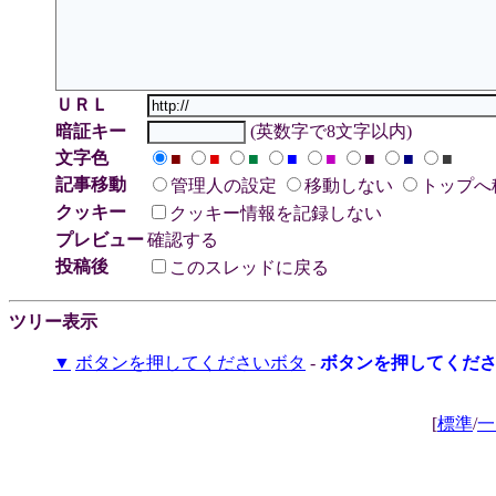
ＵＲＬ
暗証キー
(英数字で8文字以内)
文字色
■
■
■
■
■
■
■
■
記事移動
管理人の設定
移動しない
トップへ
クッキー
クッキー情報を記録しない
プレビュー
確認する
投稿後
このスレッドに戻る
ツリー表示
▼
ボタンを押してくださいボタ
-
ボタンを押してくださ..
[
標準
/
一