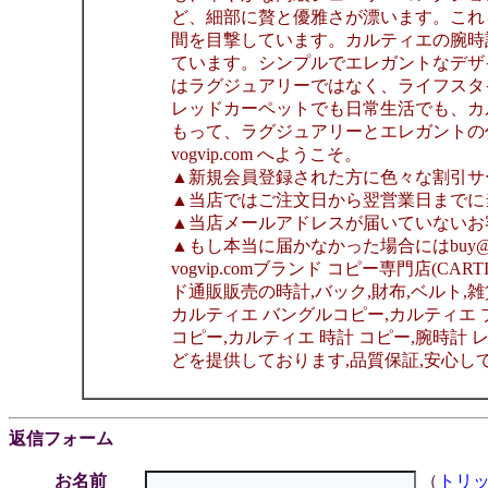
ど、細部に贅と優雅さが漂います。これ
間を目撃しています。カルティエの腕時
ています。シンプルでエレガントなデザ
はラグジュアリーではなく、ライフスタ
レッドカーペットでも日常生活でも、カ
もって、ラグジュアリーとエレガントの
vogvip.com へようこそ。
▲新規会員登録された方に色々な割引サ
▲当店ではご注文日から翌営業日までに
▲当店メールアドレスが届いていないお
▲もし本当に届かなかった場合にはbuy@v
vogvip.comブランド コピー専門店(CA
ド通販販売の時計,バック,財布,ベルト,
カルティエ バングルコピー,カルティエ 
コピー,カルティエ 時計 コピー,腕時計 
どを提供しております,品質保証,安心してご購入く
返信フォーム
お名前
（
トリ