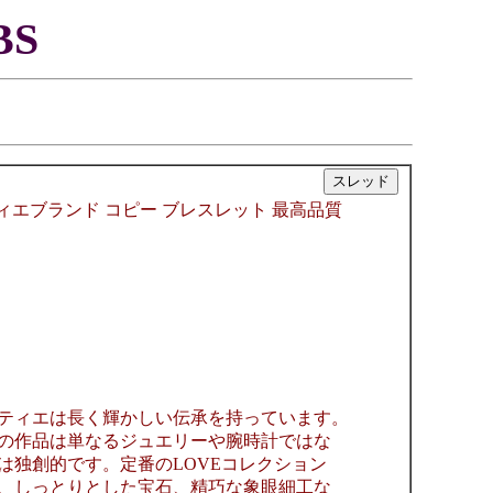
S
|
022 カルティエブランド コピー ブレスレット 最高品質
ティエは長く輝かしい伝承を持っています。
の作品は単なるジュエリーや腕時計ではな
独創的です。定番のLOVEコレクション
、しっとりとした宝石、精巧な象眼細工な