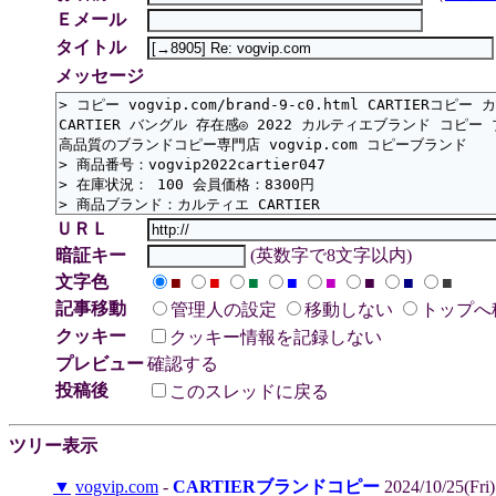
Ｅメール
タイトル
メッセージ
ＵＲＬ
暗証キー
(英数字で8文字以内)
文字色
■
■
■
■
■
■
■
■
記事移動
管理人の設定
移動しない
トップへ
クッキー
クッキー情報を記録しない
プレビュー
確認する
投稿後
このスレッドに戻る
ツリー表示
▼
vogvip.com
-
CARTIERブランドコピー
2024/10/25(Fri