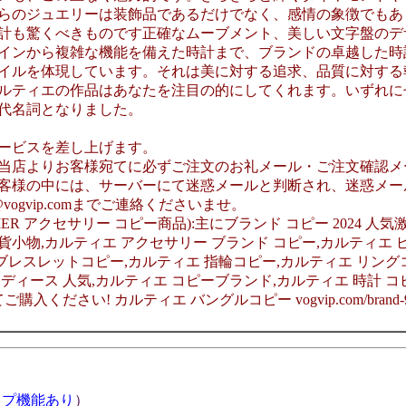
らのジュエリーは装飾品であるだけでなく、感情の象徴でもあ
計も驚くべきものです正確なムーブメント、美しい文字盤のデ
インから複雑な機能を備えた時計まで、ブランドの卓越した時
イルを体現しています。それは美に対する追求、品質に対する
ルティエの作品はあなたを注目の的にしてくれます。いずれに
代名詞となりました。
ービスを差し上げます。
当店よりお客様宛てに必ずご注文のお礼メール・ご注文確認メ
客様の中には、サーバーにて迷惑メールと判断され、迷惑メー
ogvip.comまでご連絡くださいませ。
RTIER アクセサリー コピー商品):主にブランド コピー 2024 人
雑貨小物,カルティエ アクセサリー ブランド コピー,カルティエ 
ブレスレットコピー,カルティエ 指輪コピー,カルティエ リング
レディース 人気,カルティエ コピーブランド,カルティエ 時計 コ
ださい! カルティエ バングルコピー vogvip.com/brand-9
ップ機能あり
）