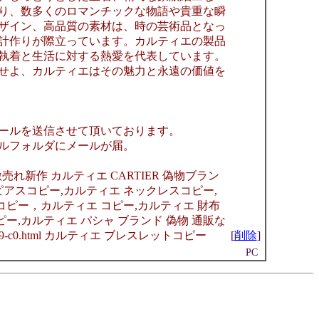
り、数多くのロマンチックな物語や貴重な瞬
ザイン、高品質の素材は、時の芸術品となっ
計作りが際立っています。カルティエの製品
執着と生活に対する熱愛を代表しています。
せよ、カルティエはその魅力と永遠の価値を
ールを送信させて頂いております。
ルフォルダにメールが届。
気激売れ新作 カルティエ CARTIER 偽物ブラン
ピアスコピー,カルティエ ネックレスコピー,
コピー，カルティエ コピー,カルティエ 財布
ピー,カルティエ パシャ ブランド 偽物 通販な
-c0.html カルティエ ブレスレットコピー
[
削除
]
PC