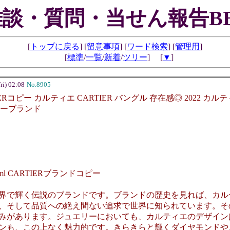
雑談・質問・当せん報告BB
[
トップに戻る
] [
留意事項
] [
ワード検索
] [
管理用
]
[
標準
/
一覧
/
新着
/
ツリー
] [
▼
]
i) 02:08
No.8905
html CARTIERコピー カルティエ CARTIER バングル 存在感◎ 2
コピーブランド
ー
.html CARTIERブランドコピー
界で輝く伝説のブランドです。ブランドの歴史を見れば、カル
、そして品質への絶え間ない追求で世界に知られています。そ
みがあります。ジュエリーにおいても、カルティエのデザインは
ンも、この上なく魅力的です。きらきらと輝くダイヤモンドや