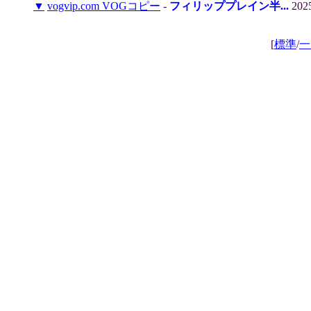
▼
vogvip.com VOGコピー
-
フィリッププレイン半...
2025
[
標準
/
一