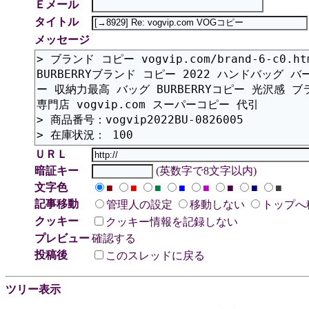
Ｅメール
タイトル
メッセージ
ＵＲＬ
暗証キー
(英数字で8文字以内)
文字色
■
■
■
■
■
■
■
■
記事移動
管理人の設定
移動しない
トップへ
クッキー
クッキー情報を記録しない
プレビュー
確認する
投稿後
このスレッドに戻る
ツリー表示