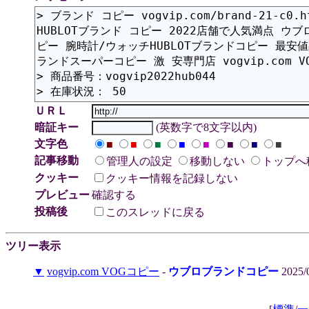
ＵＲＬ
暗証キー
(英数字で8文字以内)
文字色
■
■
■
■
■
■
■
■
記事移動
管理人の設定
移動しない
トップへ
クッキー
クッキー情報を記録しない
プレビュー
確認する
投稿後
このスレッドに戻る
ツリー表示
▼
vogvip.com VOGコピー
-
ウブロブランドコピー
2025/0