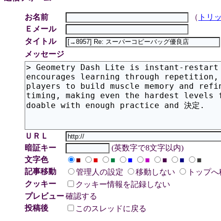
お名前
（
トリ
Ｅメール
タイトル
メッセージ
ＵＲＬ
暗証キー
(英数字で8文字以内)
文字色
■
■
■
■
■
■
■
■
記事移動
管理人の設定
移動しない
トップへ
クッキー
クッキー情報を記録しない
プレビュー
確認する
投稿後
このスレッドに戻る