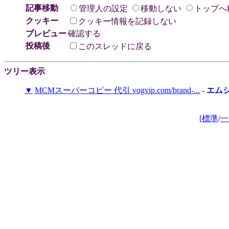
記事移動
管理人の設定
移動しない
トップへ
クッキー
クッキー情報を記録しない
プレビュー
確認する
投稿後
このスレッドに戻る
ツリー表示
▼
MCMスーパーコピー 代引 vogvip.com/brand-...
-
エムシ
[
標準
/
一