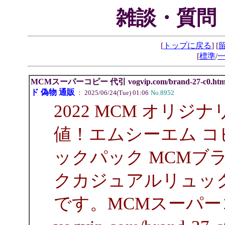
雑談・質問
[
トップに戻る
] [
[
標準
/
MCMスーパーコピー 代引 vogvip.com/brand-27-c
ド 偽物 通販
： 2025/06/24(Tue) 01:06
No.8952
2022 MCM オリ
値！エムシーエム コ
ックパック MCMブラ
クカジュアルリュッ
です。MCMスーパー