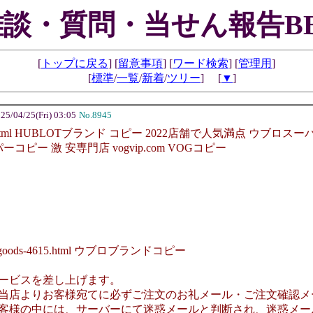
雑談・質問・当せん報告BB
[
トップに戻る
] [
留意事項
] [
ワード検索
] [
管理用
]
[
標準
/
一覧
/
新着
/
ツリー
] [
▼
]
5/04/25(Fri) 03:05
No.8945
-21-c0.html HUBLOTブランド コピー 2022店舗で人気満点 ウ
ー 激 安専門店 vogvip.com VOGコピー
goods-4615.html ウブロブランドコピー
ービスを差し上げます。
当店よりお客様宛てに必ずご注文のお礼メール・ご注文確認メ
客様の中には、サーバーにて迷惑メールと判断され、迷惑メー