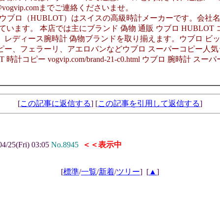
ogvip.comまでご連絡くださいませ。
 コピー):ウブロ（HUBLOT）はスイスの高級時計メーカーです。
ます。 本店では主にブランド 偽物 通販 ウブロ HUBLOT
、レディース腕時計 偽物ブランドを取り揃えます。ウブロ ビッグ
コピー、フェラーリ、アエロバンなどウブロ スーパーコピー人
ピー vogvip.com/brand-21-c0.html ウブロ 腕時計 ス
[
この記事に返信する
] [
この記事を引用して返信する
]
4/25(Fri) 03:05
No.8945
＜＜表示中
[
標準
/
一覧
/
新着
/
ツリー
]
[
▲
]