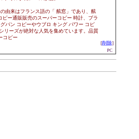
会社名の由来はフランス語の「 舷窓」であり、舷
 コピー通販販売のスーパーコピー 時計、ブラ
バン コピーやウブロ キング パワー コピ
気シリーズが絶対な人気を集めています。品質
ーパーコピー
[
削除
]
PC