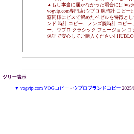
▲もし本当に届かなかった場合にはbuy@v
vogvip.com専門店(ウブロ 腕時計
窓同様にビスで留めたベゼルを特徴としてい
ンド 時計 コピー、メンズ腕時計 コピー
ー、ウブロ クラシック フュージョン 
保証で安心してご購入ください! HUBLOT 時計コ
ツリー表示
▼
vogvip.com VOGコピー
-
ウブロブランドコピー
2025/0