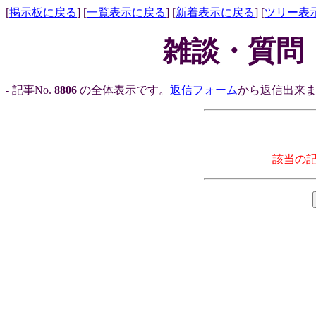
[
掲示板に戻る
] [
一覧表示に戻る
] [
新着表示に戻る
] [
ツリー表
雑談・質問
- 記事No.
8806
の全体表示です。
返信フォーム
から返信出来ま
該当の