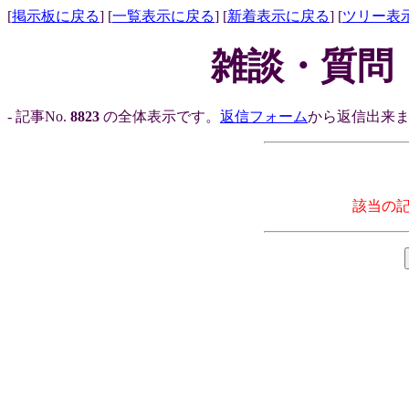
[
掲示板に戻る
] [
一覧表示に戻る
] [
新着表示に戻る
] [
ツリー表
雑談・質問
- 記事No.
8823
の全体表示です。
返信フォーム
から返信出来ま
該当の