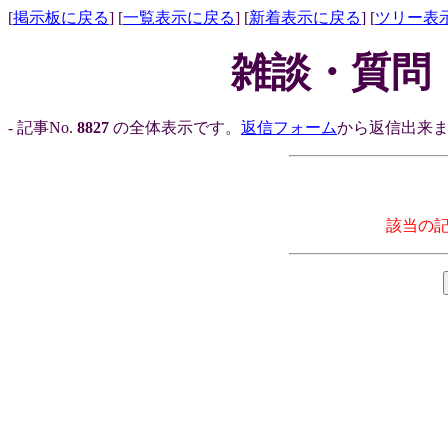
[
掲示板に戻る
] [
一覧表示に戻る
] [
新着表示に戻る
] [
ツリー表
雑談・質問
- 記事No.
8827
の全体表示です。
返信フォーム
から返信出来ま
該当の