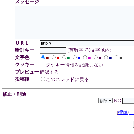
メッセージ
ＵＲＬ
暗証キー
(英数字で8文字以内)
文字色
■
■
■
■
■
■
■
■
クッキー
クッキー情報を記録しない
プレビュー
確認する
投稿後
このスレッドに戻る
修正・削除
NO:
[
標準
/
一