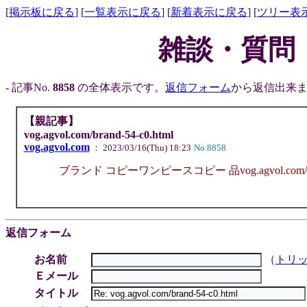
[
掲示板に戻る
] [
一覧表示に戻る
] [
新着表示に戻る
] [
ツリー表
雑談・質問
- 記事No.
8858
の全体表示です。
返信フォーム
から返信出来ま
【親記事】
vog.agvol.com/brand-54-c0.html
vog.agvol.com
： 2023/03/16(Thu) 18:23
No.8858
ブランド コピーワンピースコピー 品vog.agvol.com/good
返信フォーム
お名前
（
トリ
Ｅメール
タイトル