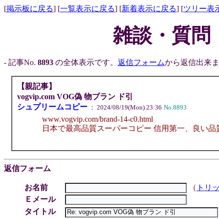
[
掲示板に戻る
] [
一覧表示に戻る
] [
新着表示に戻る
] [
ツリー表
雑談・質問
- 記事No.
8893
の全体表示です。
返信フォーム
から返信出来ま
【親記事】
vogvip.com VOG偽 物ブラン ド引
シュプリームコピー
： 2024/08/19(Mon) 23:36
No.8893
www.vogvip.com/brand-14-c0.html
日本で最高品質スーパーコピー 信用第一、良い品
返信フォーム
お名前
（
トリ
Ｅメール
タイトル