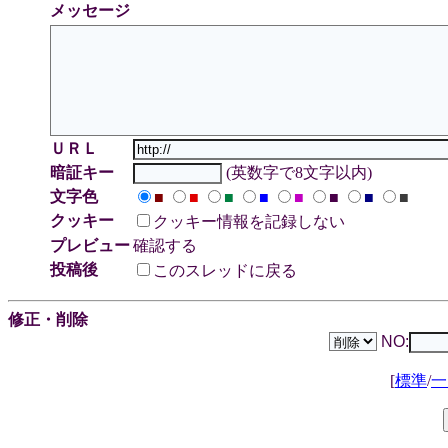
メッセージ
ＵＲＬ
暗証キー
(英数字で8文字以内)
文字色
■
■
■
■
■
■
■
■
クッキー
クッキー情報を記録しない
プレビュー
確認する
投稿後
このスレッドに戻る
修正・削除
NO:
[
標準
/
一