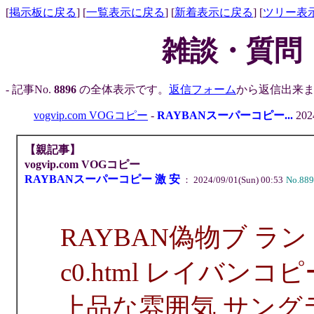
[
掲示板に戻る
] [
一覧表示に戻る
] [
新着表示に戻る
] [
ツリー表
雑談・質問
- 記事No.
8896
の全体表示です。
返信フォーム
から返信出来ま
vogvip.com VOGコピー
-
RAYBANスーパーコピー...
2024
【親記事】
vogvip.com VOGコピー
RAYBANスーパーコピー 激 安
： 2024/09/01(Sun) 00:53
No.889
RAYBAN偽物ブ ランド vo
c0.html レイバン
上品な雰囲気 サングラ