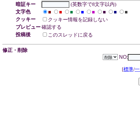
暗証キー
(英数字で8文字以内)
文字色
■
■
■
■
■
■
■
■
クッキー
クッキー情報を記録しない
プレビュー
確認する
投稿後
このスレッドに戻る
修正・削除
NO:
[
標準
/
一