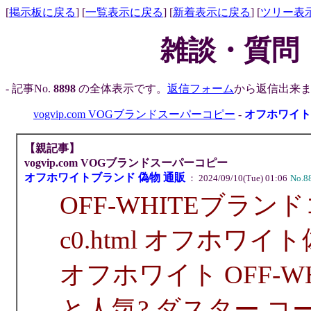
[
掲示板に戻る
] [
一覧表示に戻る
] [
新着表示に戻る
] [
ツリー表
雑談・質問
- 記事No.
8898
の全体表示です。
返信フォーム
から返信出来ま
vogvip.com VOGブランドスーパーコピー
-
オフホワイトブ
【親記事】
vogvip.com VOGブランドスーパーコピー
オフホワイトブランド 偽物 通販
： 2024/09/10(Tue) 01:06
No.8
OFF-WHITEブランドコピー
c0.html オフホワイ
オフホワイト OFF-
と人気? ダスター コ