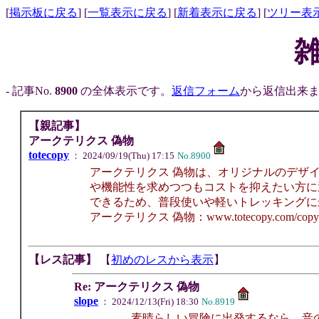
[
掲示板に戻る
] [
一覧表示に戻る
] [
新着表示に戻る
] [
ツリー表
- 記事No.
8900
の全体表示です。
返信フォーム
から返信出来ま
【親記事】
アークテリクス 偽物
totecopy
： 2024/09/19(Thu) 17:15
No.8900
アークテリクス 偽物は、オリジナルのデザ
や機能性を求めつつもコストを抑えたい方に
できるため、普段使いや軽いトレッキングに
アークテリクス 偽物：www.totecopy.com/copyn-6
【レス記事】
【
初めのレスから表示
】
Re: アークテリクス 偽物
slope
： 2024/12/13(Fri) 18:30
No.8919
素晴らしい冒険に出発するなら、音