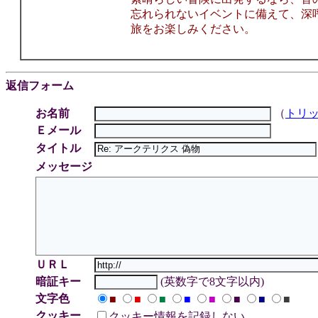
忘れられないイベントに備えて、深
旅をお楽しみください。
返信フォーム
お名前
（
トリ
Ｅメール
タイトル
メッセージ
ＵＲＬ
暗証キー
(英数字で8文字以内)
文字色
■
■
■
■
■
■
■
■
クッキー
クッキー情報を記録しない