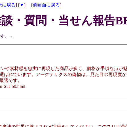
示に戻る
] [
▼
] [
前画面に戻る
]
雑談・質問・当せん報告BB
す。 -
インや素材感を忠実に再現した商品が多く、価格が手頃な点が
選ばれています。アークテリクスの偽物は、見た目の再現度が
最適です。
11-b0.html
の魔法の世界に魅了される準備をしてください。このスリル満