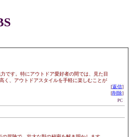
S
魅力です。特にアウトドア愛好者の間では、見た目
高く、アウトドアスタイルを手軽に楽しむことが
[
返信
]
[
削除
]
PC
点の冒険で、壮大な獣の秘密を解き明かします。