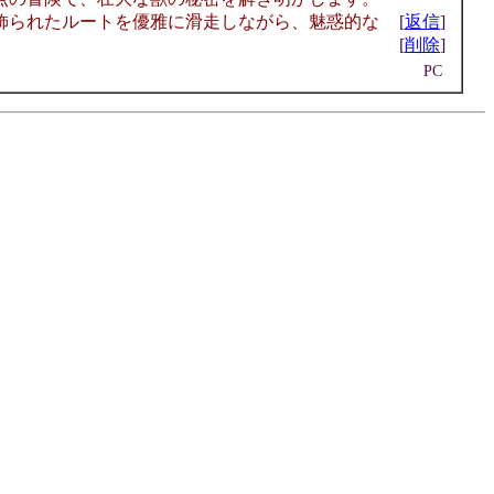
飾られたルートを優雅に滑走しながら、魅惑的な
[
返信
]
[
削除
]
PC