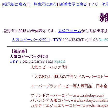
[
掲示板に戻る
] [
一覧表示に戻る
] [
新着表示に戻る
] [
ツリー表
- 記事No.
8913
の全体表示です。
返信フォーム
から返信出来ま
人気コピーバッグ代引
-
TYY
2024/12/03(Tue) 11:23
No.8
【親記事】
人気コピーバッグ代引
TYY
： 2024/12/03(Tue) 11:23
No.8913
人気コピーバッグ代引
「人気NO.1」弊店のブランドスーパーコピ
スーパーブランドコピー等人気商品、日本全
ブランドスーパーコピー:www.sakubuy.com/
バレンシアガ服コピー: www.sakubuy.com/Balenci
カルティエジュエリーコピー: www.hahacopy.com/je