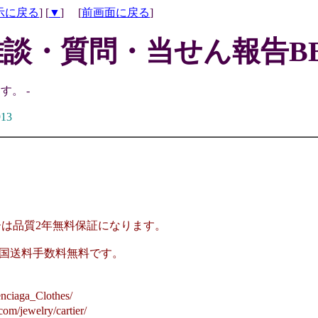
示に戻る
] [
▼
] [
前画面に戻る
]
雑談・質問・当せん報告BB
す。 -
913
ーは品質2年無料保証になります。
国送料手数料無料です。
aga_Clothes/
welry/cartier/