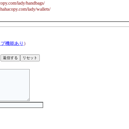
m/lady/handbags/
.com/lady/wallets/
ップ機能あり
）