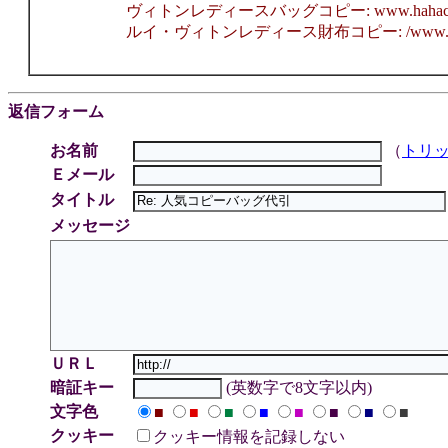
ヴィトンレディースバッグコピー: www.hahacopy.co
ルイ・ヴィトンレディース財布コピー: /www.hahacopy
返信フォーム
お名前
（
トリ
Ｅメール
タイトル
メッセージ
ＵＲＬ
暗証キー
(英数字で8文字以内)
文字色
■
■
■
■
■
■
■
■
クッキー
クッキー情報を記録しない