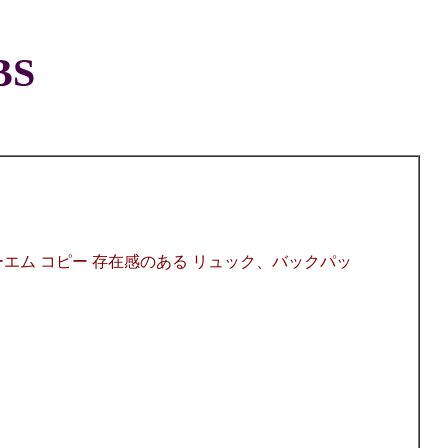
S
MCM エムシーエム コピー 存在感のある リュック、バックパッ