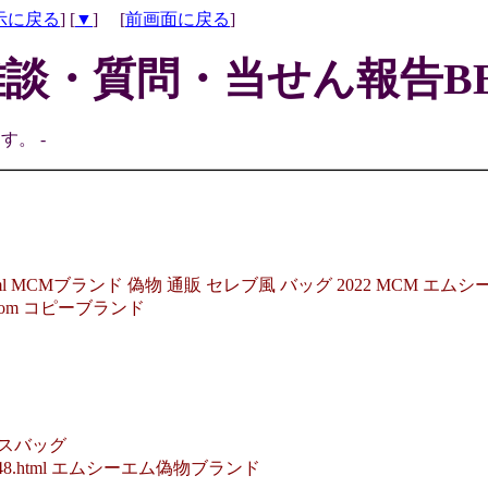
示に戻る
] [
▼
] [
前画面に戻る
]
雑談・質問・当せん報告BB
す。 -
27-c0.html MCMブランド 偽物 通販 セレブ風 バッグ 2022 
com コピーブランド
ースバッグ
-4448.html エムシーエム偽物ブランド