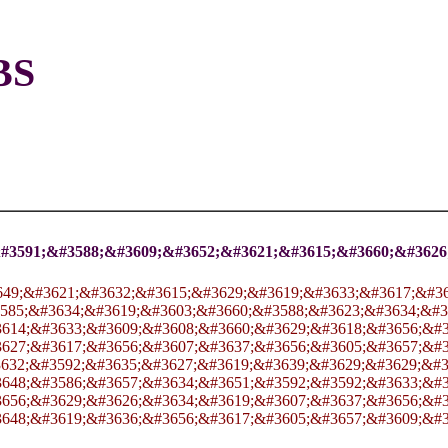
S
#3591;&#3588;&#3609;&#3652;&#3621;&#3615;&#3660;&#3626
649;&#3621;&#3632;&#3615;&#3629;&#3619;&#3633;&#3617;&#3
585;&#3634;&#3619;&#3603;&#3660;&#3588;&#3623;&#3634;&#3
614;&#3633;&#3609;&#3608;&#3660;&#3629;&#3618;&#3656;&#3
627;&#3617;&#3656;&#3607;&#3637;&#3656;&#3605;&#3657;&#3
32;&#3592;&#3635;&#3627;&#3619;&#3639;&#3629;&#3629;&#36
648;&#3586;&#3657;&#3634;&#3651;&#3592;&#3592;&#3633;&#3
656;&#3629;&#3626;&#3634;&#3619;&#3607;&#3637;&#3656;&#3
648;&#3619;&#3636;&#3656;&#3617;&#3605;&#3657;&#3609;&#3