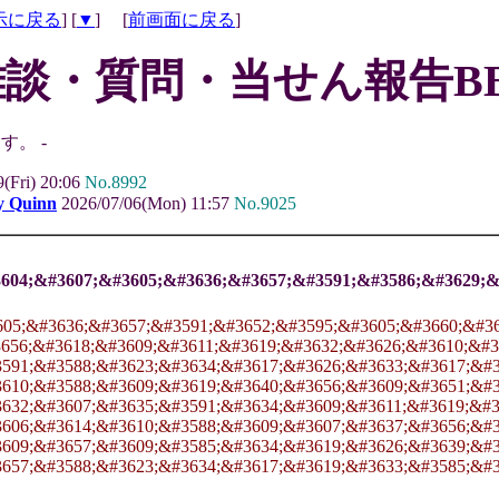
示に戻る
] [
▼
] [
前画面に戻る
]
雑談・質問・当せん報告BB
す。 -
(Fri) 20:06
No.8992
y Quinn
2026/07/06(Mon) 11:57
No.9025
3604;&#3607;&#3605;&#3636;&#3657;&#3591;&#3586;&#3629;&
605;&#3636;&#3657;&#3591;&#3652;&#3595;&#3605;&#3660;&#3
656;&#3618;&#3609;&#3611;&#3619;&#3632;&#3626;&#3610;&#3
591;&#3588;&#3623;&#3634;&#3617;&#3626;&#3633;&#3617;&#3
610;&#3588;&#3609;&#3619;&#3640;&#3656;&#3609;&#3651;&#3
632;&#3607;&#3635;&#3591;&#3634;&#3609;&#3611;&#3619;&#36
606;&#3614;&#3610;&#3588;&#3609;&#3607;&#3637;&#3656;&#3
609;&#3657;&#3609;&#3585;&#3634;&#3619;&#3626;&#3639;&#3
657;&#3588;&#3623;&#3634;&#3617;&#3619;&#3633;&#3585;&#3