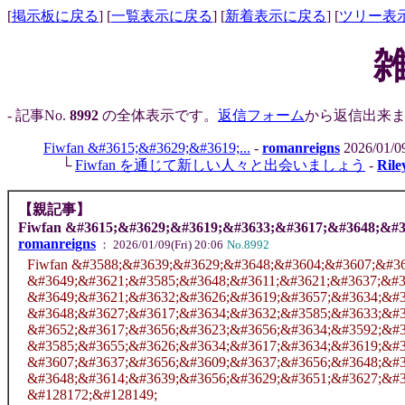
[
掲示板に戻る
] [
一覧表示に戻る
] [
新着表示に戻る
] [
ツリー表
- 記事No.
8992
の全体表示です。
返信フォーム
から返信出来ま
Fiwfan &#3615;&#3629;&#3619;...
-
romanreigns
2026/01/09
└
Fiwfan を通じて新しい人々と出会いましょう
-
Rile
【親記事】
Fiwfan &#3615;&#3629;&#3619;&#3633;&#3617;&#3648;&#
romanreigns
： 2026/01/09(Fri) 20:06
No.8992
Fiwfan &#3588;&#3639;&#3629;&#3648;&#3604;&#3607;&#3
&#3649;&#3621;&#3585;&#3648;&#3611;&#3621;&#3637;&#3
&#3649;&#3621;&#3632;&#3626;&#3619;&#3657;&#3634;&#3
&#3648;&#3627;&#3617;&#3634;&#3632;&#3585;&#3633;&#3
&#3652;&#3617;&#3656;&#3623;&#3656;&#3634;&#3592;&#3
&#3585;&#3655;&#3626;&#3634;&#3617;&#3634;&#3619;&#3
&#3607;&#3637;&#3656;&#3609;&#3637;&#3656;&#3648;&#3
&#3648;&#3614;&#3639;&#3656;&#3629;&#3651;&#3627;&#3
&#128172;&#128149;