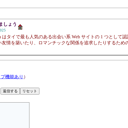
いましょう
025
wfan はタイで最も人気のある出会い系 Web サイトの 
い友情を築いたり、ロマンチックな関係を追求したりするため
ップ機能あり
）