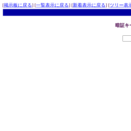
[
掲示板に戻る
] [
一覧表示に戻る
] [
新着表示に戻る
] [
ツリー表
暗証キ