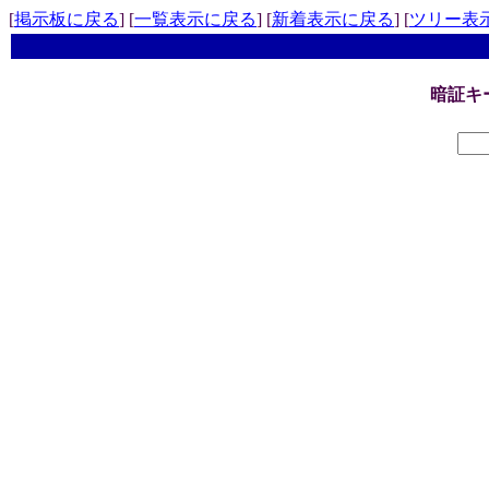
[
掲示板に戻る
] [
一覧表示に戻る
] [
新着表示に戻る
] [
ツリー表
暗証キ