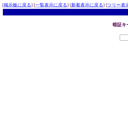
[
掲示板に戻る
] [
一覧表示に戻る
] [
新着表示に戻る
] [
ツリー表
暗証キ