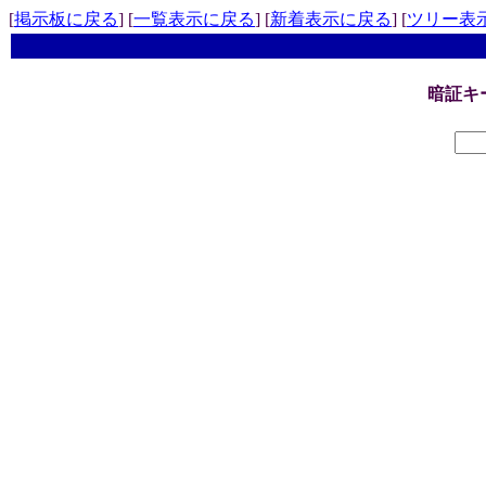
[
掲示板に戻る
] [
一覧表示に戻る
] [
新着表示に戻る
] [
ツリー表
暗証キ