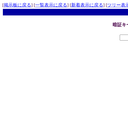
[
掲示板に戻る
] [
一覧表示に戻る
] [
新着表示に戻る
] [
ツリー表
暗証キ