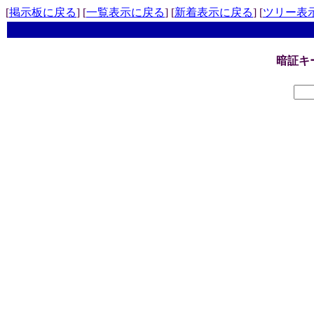
[
掲示板に戻る
] [
一覧表示に戻る
] [
新着表示に戻る
] [
ツリー表
暗証キ