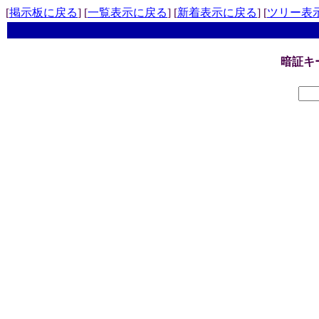
[
掲示板に戻る
] [
一覧表示に戻る
] [
新着表示に戻る
] [
ツリー表
暗証キ