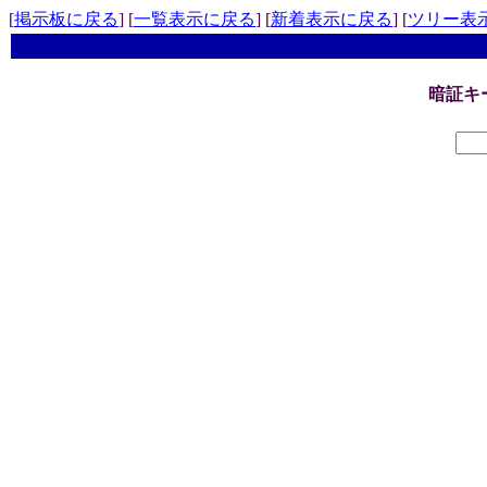
[
掲示板に戻る
] [
一覧表示に戻る
] [
新着表示に戻る
] [
ツリー表
暗証キ