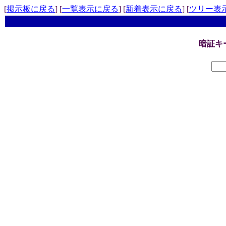
[
掲示板に戻る
] [
一覧表示に戻る
] [
新着表示に戻る
] [
ツリー表
暗証キ