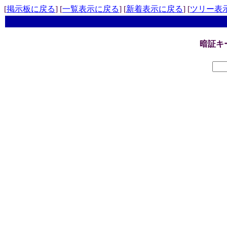
[
掲示板に戻る
] [
一覧表示に戻る
] [
新着表示に戻る
] [
ツリー表
暗証キ