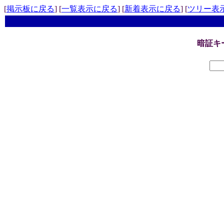
[
掲示板に戻る
] [
一覧表示に戻る
] [
新着表示に戻る
] [
ツリー表
暗証キ