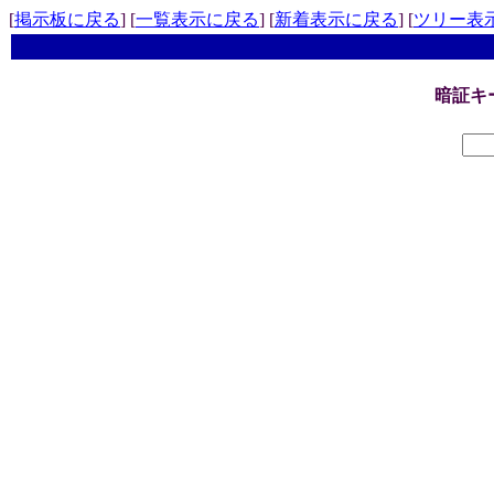
[
掲示板に戻る
] [
一覧表示に戻る
] [
新着表示に戻る
] [
ツリー表
暗証キ