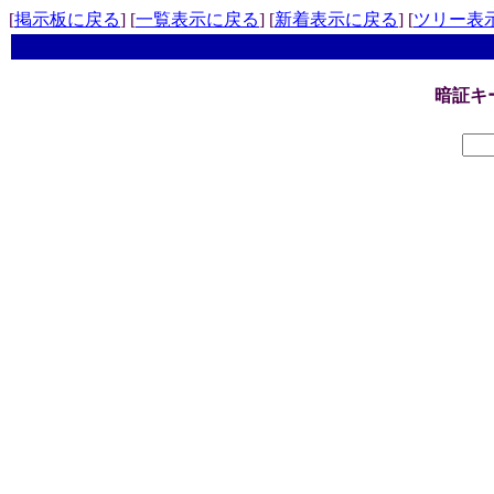
[
掲示板に戻る
] [
一覧表示に戻る
] [
新着表示に戻る
] [
ツリー表
暗証キ