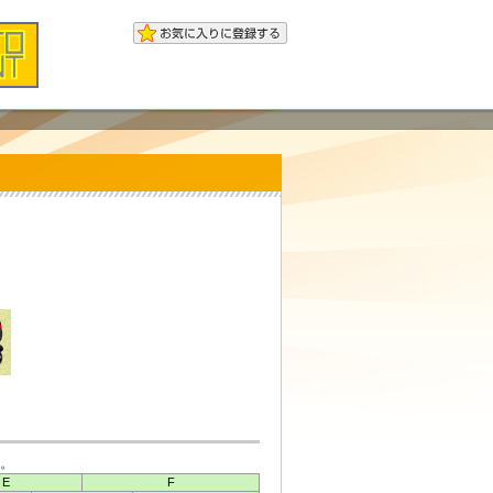
。
E
F