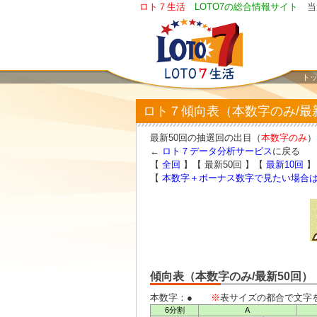
ロト７生活
LOTO7の総合情報サイト
当
ト
ロト７傾向表（本数字のみ/最
最新50回の抽選回の出目（
本数字のみ
）
←
ロト７データ分析サービス
に戻る
【
全回
】【 最新50回 】【
最新10回
】
【
本数字＋ボーナス数字で見たい場合
傾向表（本数字のみ/最新50回）
本数字：●
※
表サイズの都合で文字
6分割
A