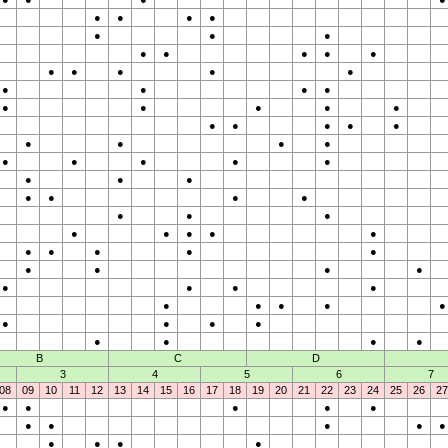
●
●
●
●
●
●
●
●
●
●
●
●
●
●
●
●
●
●
●
●
●
●
●
●
●
●
●
●
●
●
●
●
●
●
●
●
●
●
●
●
●
●
●
●
●
●
●
●
●
●
●
●
●
●
●
●
●
●
●
●
●
●
●
●
●
●
●
●
●
●
●
●
●
●
●
●
●
●
●
●
●
B
C
D
3
4
5
6
7
08
09
10
11
12
13
14
15
16
17
18
19
20
21
22
23
24
25
26
27
●
●
●
●
●
●
●
●
●
●
●
●
●
●