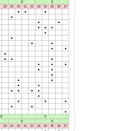
8
9
28
29
30
31
32
33
34
35
36
37
●
●
●
●
●
●
●
●
●
●
●
●
●
●
●
●
●
●
●
●
●
●
●
●
●
●
●
●
●
●
●
●
●
●
●
●
●
●
●
●
E
F
8
9
28
29
30
31
32
33
34
35
36
37
●
●