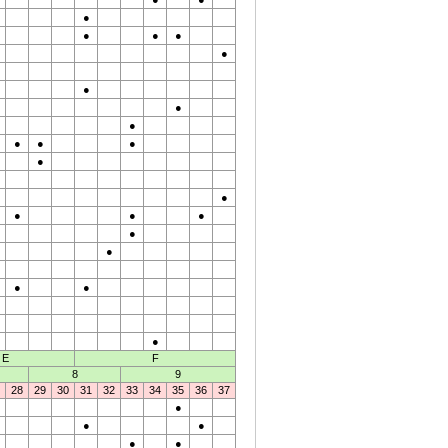
●
●
●
●
●
●
●
●
●
●
●
●
●
●
●
●
●
●
●
●
●
E
F
8
9
28
29
30
31
32
33
34
35
36
37
●
●
●
●
●