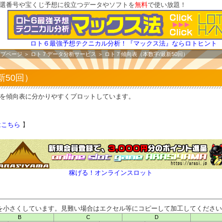
選番号や宝くじ予想に役立つデータやソフトを
無料
で使い放題！
ロト６最強予想テクニカル分析！『マックス法』ならロトヒント
ップページ
＞
ロト７データ分析サービス
＞ ロト７傾向表（本数字/最新50回）
新50回）
を傾向表に分かりやすくプロットしています。
はこちら
】
稼げる！オンラインスロット
を小さくしています。見難い場合はエクセル等にコピーして加工してください
B
C
D