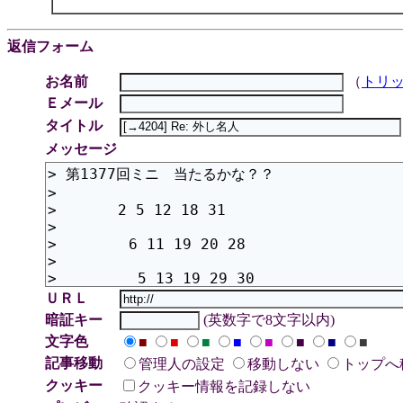
返信フォーム
お名前
（
トリ
Ｅメール
タイトル
メッセージ
ＵＲＬ
暗証キー
(英数字で8文字以内)
文字色
■
■
■
■
■
■
■
■
記事移動
管理人の設定
移動しない
トップへ
クッキー
クッキー情報を記録しない