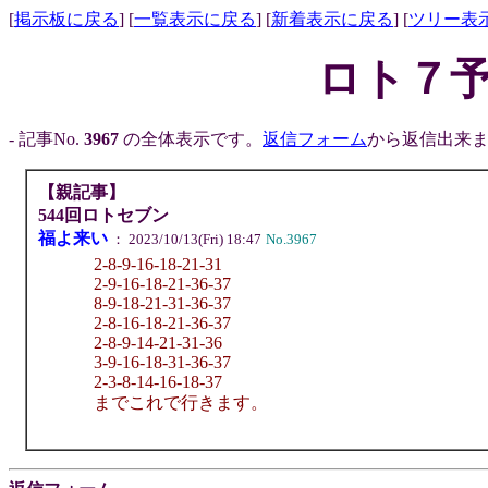
[
掲示板に戻る
] [
一覧表示に戻る
] [
新着表示に戻る
] [
ツリー表
ロト７予
- 記事No.
3967
の全体表示です。
返信フォーム
から返信出来ま
【親記事】
544回ロトセブン
福よ来い
： 2023/10/13(Fri) 18:47
No.3967
2-8-9-16-18-21-31
2-9-16-18-21-36-37
8-9-18-21-31-36-37
2-8-16-18-21-36-37
2-8-9-14-21-31-36
3-9-16-18-31-36-37
2-3-8-14-16-18-37
までこれで行きます。