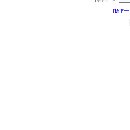
[
標準
/
一