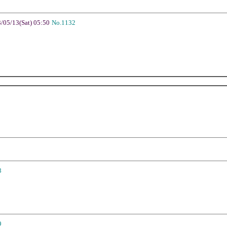
05/13(Sat) 05:50
No.1132
8
9