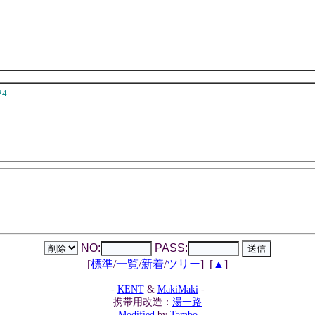
24
NO:
PASS:
[
標準
/
一覧
/
新着
/
ツリー
]
[
▲
]
-
KENT
&
MakiMaki
-
携帯用改造：
湯一路
Modified
by
Tambo