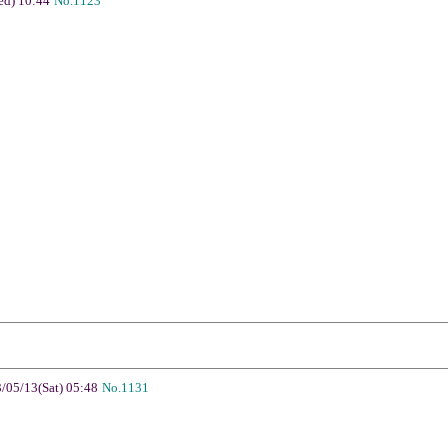
d) 10:44
No.1123
05/13(Sat) 05:48
No.1131