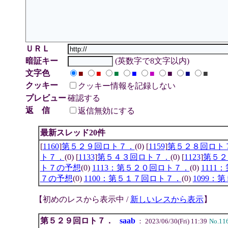
ＵＲＬ
暗証キー
(英数字で8文字以内)
文字色
■
■
■
■
■
■
■
■
クッキー
クッキー情報を記録しない
プレビュー
確認する
返 信
返信無効にする
最新スレッド20件
[
1160
]
第５２９回ロト７．
(0) [
1159
]
第５２８回ロト
ト７．
(0) [
1133
]
第５４３回ロト７．
(0) [
1123
]
第５２
ト７の予想
(0)
1113：第５２０回ロト７．
(0)
111
７の予想
(0)
1100：第５１７回ロト７．
(0)
1099
【
初めのレスから表示中 /
新しいレスから表示
】
第５２９回ロト７．
saab
： 2023/06/30(Fri) 11:39
No.11