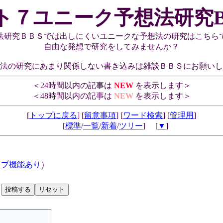
ト７ユニーク予想法研究B
法研究ＢＢＳでは出しにくいユニークな予想法の研究はこちら
自由な発想で研究をしてみませんか？
法の研究にあまり関係しない書き込みは雑談ＢＢＳにお願いし
＜24時間以内の記事は
NEW
を表示します＞
＜48時間以内の記事は
NEW
を表示します＞
[
トップに戻る
] [
留意事項
] [
ワード検索
] [
管理用
]
[
標準
/
一覧
/
新着
/
ツリー
] [
▼
]
ップ機能あり
）