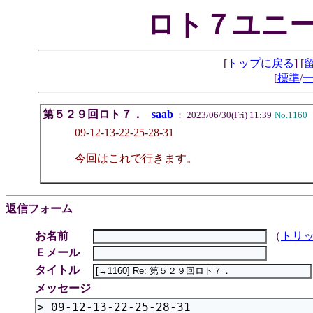
ロト７ユニー
[
トップに戻る
] [
[
標準
/
第５２９回ロト７．
saab
： 2023/06/30(Fri) 11:39
No.1160
09-12-13-22-25-28-31
今回はこれで行きます。
返信フォーム
お名前
（
トリ
Ｅメール
タイトル
メッセージ