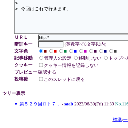
ＵＲＬ
暗証キー
(英数字で8文字以内)
文字色
■
■
■
■
■
■
■
■
記事移動
管理人の設定
移動しない
トップへ
クッキー
クッキー情報を記録しない
プレビュー
確認する
投稿後
このスレッドに戻る
ツリー表示
▼
第５２９回ロト７．
-
saab
2023/06/30(Fri) 11:39
No.11
[
標準
/
一