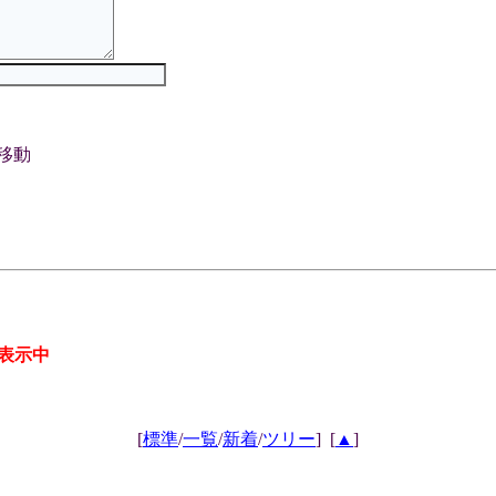
移動
表示中
[
標準
/
一覧
/
新着
/
ツリー
]
[
▲
]