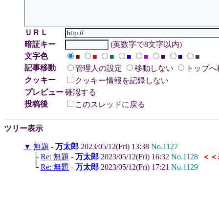
ＵＲＬ
暗証キー
(英数字で8文字以内)
文字色
■
■
■
■
■
■
■
■
記事移動
管理人の設定
移動しない
トップへ
クッキー
クッキー情報を記録しない
プレビュー
確認する
投稿後
このスレッドに戻る
ツリー表示
▼
無題
-
万太郎
2023/05/12(Fri) 13:38
No.1127
├
Re: 無題
-
万太郎
2023/05/12(Fri) 16:32
No.1128
＜＜
└
Re: 無題
-
万太郎
2023/05/12(Fri) 17:21
No.1129