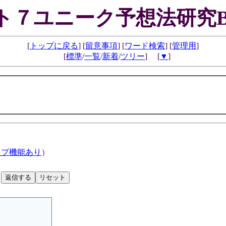
ト７ユニーク予想法研究B
[
トップに戻る
] [
留意事項
] [
ワード検索
] [
管理用
]
[
標準
/
一覧
/
新着
/
ツリー
] [
▼
]
ップ機能あり
）