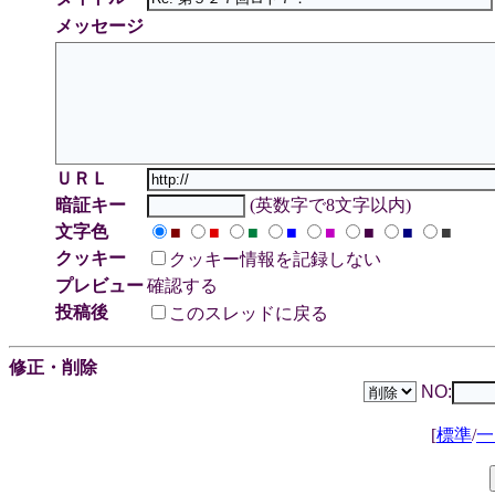
メッセージ
ＵＲＬ
暗証キー
(英数字で8文字以内)
文字色
■
■
■
■
■
■
■
■
クッキー
クッキー情報を記録しない
プレビュー
確認する
投稿後
このスレッドに戻る
修正・削除
NO:
[
標準
/
一