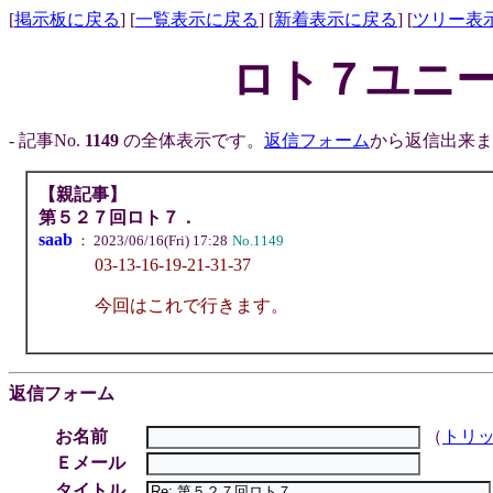
[
掲示板に戻る
] [
一覧表示に戻る
] [
新着表示に戻る
] [
ツリー表
ロト７ユニー
- 記事No.
1149
の全体表示です。
返信フォーム
から返信出来ます
【親記事】
第５２７回ロト７．
saab
： 2023/06/16(Fri) 17:28
No.1149
03-13-16-19-21-31-37
今回はこれで行きます。
返信フォーム
お名前
（
トリ
Ｅメール
タイトル