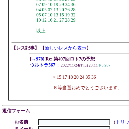
07 09 10 19 29 34 36
04 05 07 13 20 26 28
05 07 10 13 15 19 32
10 12 16 21 27 28 29
以上
【レス記事】
【
新しいレスから表示
】
[
→978
] Re: 第497回ロト7の予想
ウルトラ567
： 2022/11/24(Thu) 23:11
No.987
> 15 17 18 20 24 35 36
６等当選おめでとうございます。
返信フォーム
お名前
（
トリ
Ｅメール