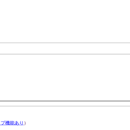
ップ機能あり
）