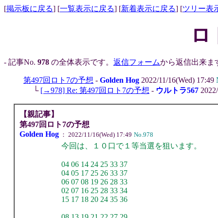
[
掲示板に戻る
] [
一覧表示に戻る
] [
新着表示に戻る
] [
ツリー表
ロ
- 記事No.
978
の全体表示です。
返信フォーム
から返信出来ます
第497回ロト7の予想
-
Golden Hog
2022/11/16(Wed) 17:49
└
[→978] Re: 第497回ロト7の予想
-
ウルトラ567
2022/
【親記事】
第497回ロト7の予想
Golden Hog
： 2022/11/16(Wed) 17:49
No.978
今回は、１０口で１等当選を狙います。
04 06 14 24 25 33 37
04 05 17 25 26 33 37
06 07 08 19 26 28 33
02 07 16 25 28 33 34
15 17 18 20 24 35 36
08 13 19 21 22 27 29