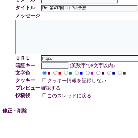
タイトル
メッセージ
ＵＲＬ
暗証キー
(英数字で8文字以内)
文字色
■
■
■
■
■
■
■
■
クッキー
クッキー情報を記録しない
プレビュー
確認する
投稿後
このスレッドに戻る
修正・削除