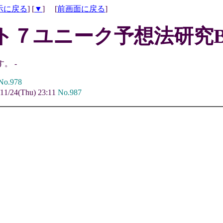
示に戻る
] [
▼
] [
前画面に戻る
]
ト７ユニーク予想法研究B
。 -
No.978
11/24(Thu) 23:11
No.987