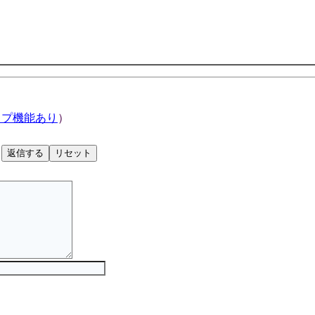
ップ機能あり
）