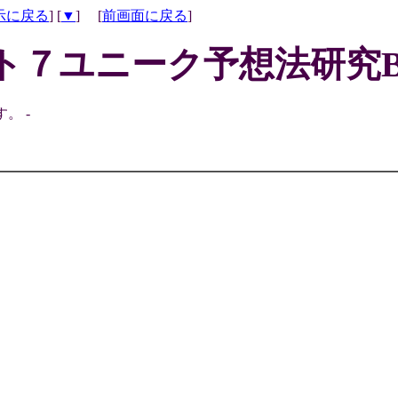
示に戻る
] [
▼
] [
前画面に戻る
]
ト７ユニーク予想法研究B
。 -