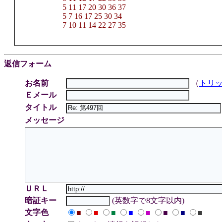
5 11 17 20 30 36 37
5 7 16 17 25 30 34
7 10 11 14 22 27 35
返信フォーム
お名前
（
トリ
Ｅメール
タイトル
メッセージ
ＵＲＬ
暗証キー
(英数字で8文字以内)
文字色
■
■
■
■
■
■
■
■