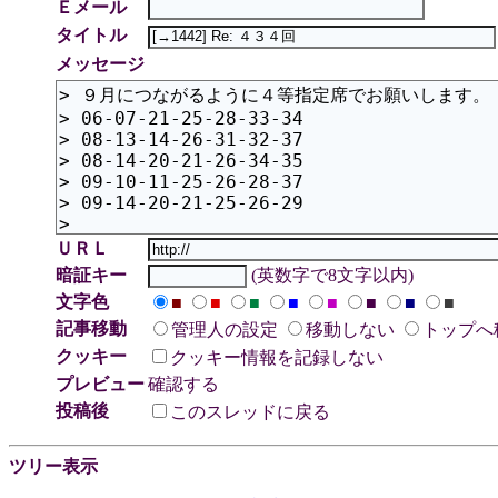
Ｅメール
タイトル
メッセージ
ＵＲＬ
暗証キー
(英数字で8文字以内)
文字色
■
■
■
■
■
■
■
■
記事移動
管理人の設定
移動しない
トップへ
クッキー
クッキー情報を記録しない
プレビュー
確認する
投稿後
このスレッドに戻る
ツリー表示