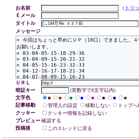
お名前
（
トリ
Ｅメール
タイトル
メッセージ
ＵＲＬ
暗証キー
(英数字で8文字以内)
文字色
■
■
■
■
■
■
■
■
記事移動
管理人の設定
移動しない
トップへ
クッキー
クッキー情報を記録しない
プレビュー
確認する
投稿後
このスレッドに戻る