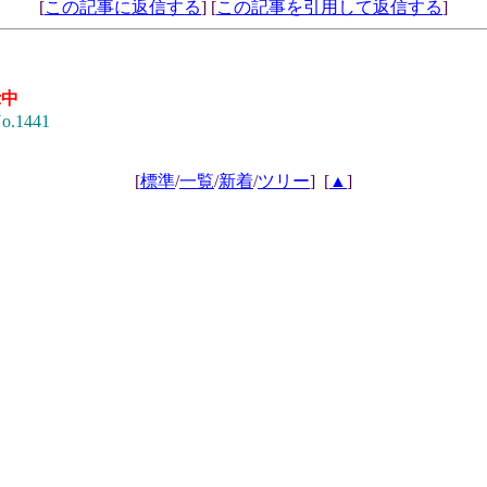
[
この記事に返信する
] [
この記事を引用して返信する
]
示中
o.1441
[
標準
/
一覧
/
新着
/
ツリー
]
[
▲
]