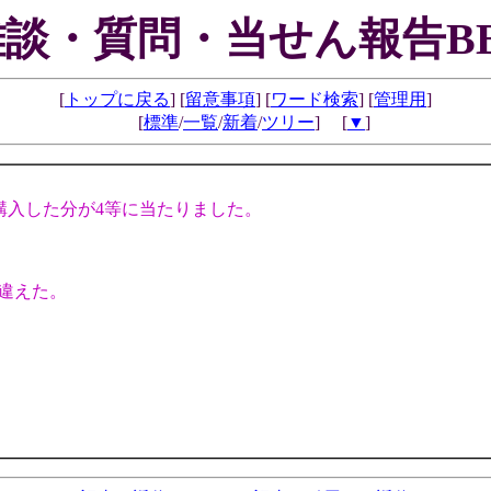
雑談・質問・当せん報告BB
[
トップに戻る
] [
留意事項
] [
ワード検索
] [
管理用
]
[
標準
/
一覧
/
新着
/
ツリー
] [
▼
]
で購入した分が4等に当たりました。
間違えた。