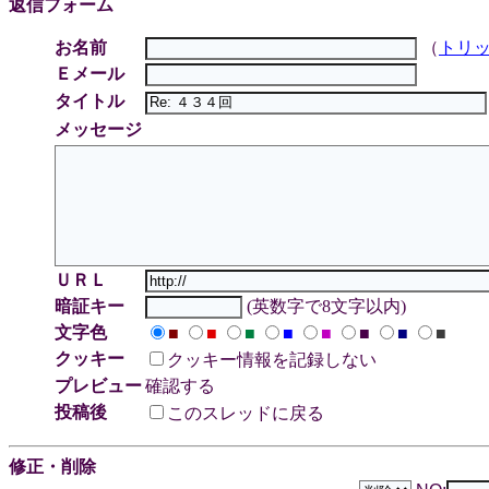
返信フォーム
お名前
（
トリ
Ｅメール
タイトル
メッセージ
ＵＲＬ
暗証キー
(英数字で8文字以内)
文字色
■
■
■
■
■
■
■
■
クッキー
クッキー情報を記録しない
プレビュー
確認する
投稿後
このスレッドに戻る
修正・削除