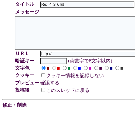
タイトル
メッセージ
ＵＲＬ
暗証キー
(英数字で8文字以内)
文字色
■
■
■
■
■
■
■
■
クッキー
クッキー情報を記録しない
プレビュー
確認する
投稿後
このスレッドに戻る
修正・削除