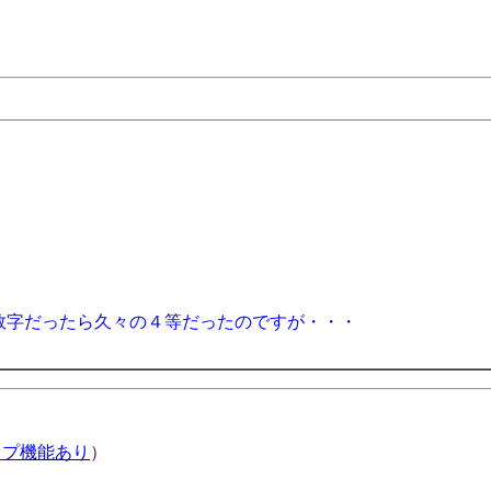
５等 18が本数字だったら久々の４等だったのですが・・・
ップ機能あり
）