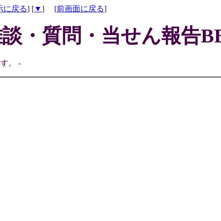
示に戻る
] [
▼
] [
前画面に戻る
]
雑談・質問・当せん報告BB
す。 -