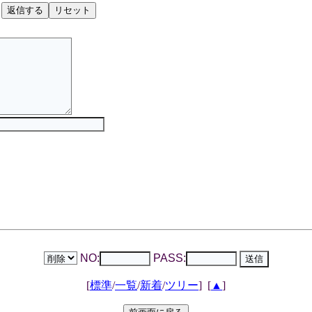
NO:
PASS:
[
標準
/
一覧
/
新着
/
ツリー
]
[
▲
]